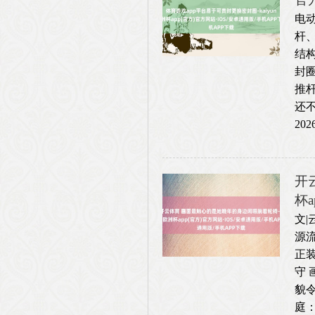
电
杆
结
封
推
还不
202
开
杯a
文|
源
正
守
貌
庭：