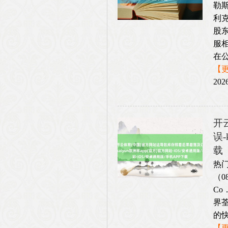
勒
利
股
服
在公
【更
202
开
误-
载
热门
（0
Co
界
的快
【更