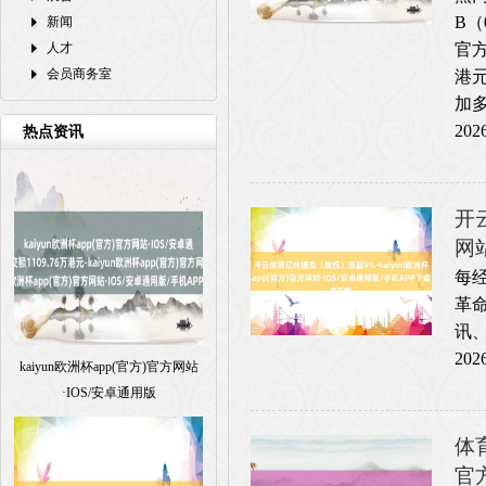
B（
新闻
人才
官方
会员商务室
港
加多
202
热点资讯
开
网
每
革
讯、
202
kaiyun欧洲杯app(官方)官方网站
·IOS/安卓通用版
体
官