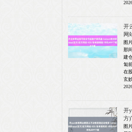
202
开
网
图
那
建
匐
在
玄妙
202
开
方
图