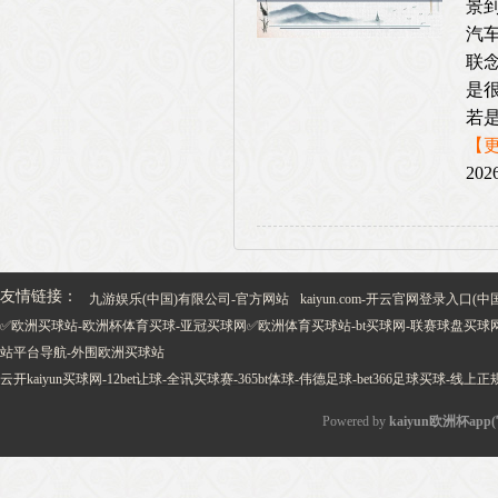
景
汽
联
是
若是
【更
202
友情链接：
九游娱乐(中国)有限公司-官方网站
kaiyun.com-开云官网登录入口(
✅欧洲买球站-欧洲杯体育买球-亚冠买球网✅欧洲体育买球站-bt买球网-联赛球盘买
站平台导航-外围欧洲买球站
云开kaiyun买球网-12bet让球-全讯买球赛-365bt体球-伟德足球-bet366足球买球-线
Powered by
kaiyun欧洲杯ap