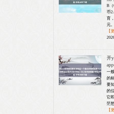
B（
币2
育，
元。
【更
202
开
ap
一
的
要
的
它
茫愁
【更